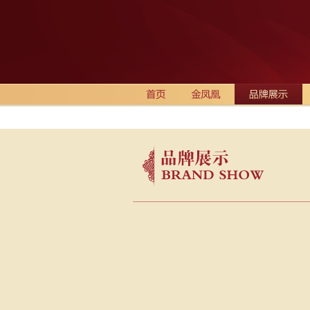
足球中国,官网