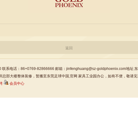
返回
00 联系电话：86+0769-82866666 邮箱：jinfenghuang@sz-goldphoenix.
团深圳总部大楼整体装修，暂搬至东莞足球中国,官网 家具工业园办公，如有不便，敬请见
聘
会员中心