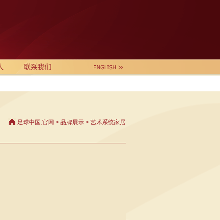
足球中国,官网
>
品牌展示
> 艺术系统家居