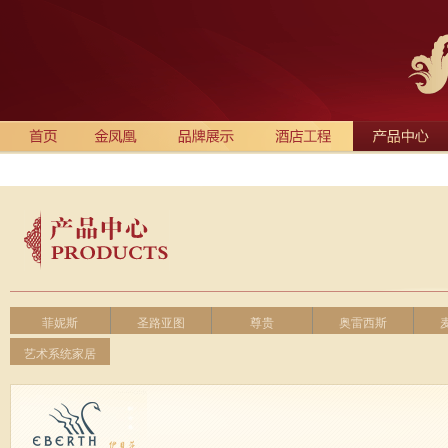
足球中国,官网
菲妮斯
圣路亚图
尊贵
奥雷西斯
艺术系统家居