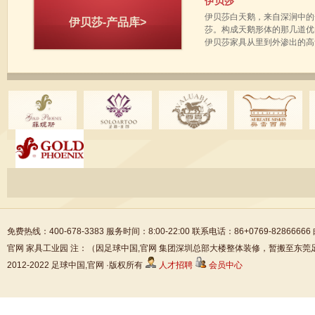
伊贝莎
伊贝莎白天鹅，来自深涧中的
伊贝莎-产品库>
莎。构成天鹅形体的那几道优
伊贝莎家具从里到外渗出的高
免费热线：400-678-3383 服务时间：8:00-22:00 联系电话：86+0769-8286666
官网 家具工业园 注：（因足球中国,官网 集团深圳总部大楼整体装修，暂搬至东莞
2012-2022 足球中国,官网 ·版权所有
人才招聘
会员中心