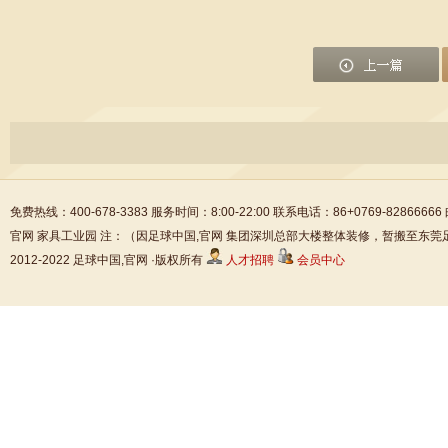
免费热线：400-678-3383 服务时间：8:00-22:00 联系电话：86+0769-8286666
官网 家具工业园 注：（因足球中国,官网 集团深圳总部大楼整体装修，暂搬至东莞
2012-2022 足球中国,官网 ·版权所有
人才招聘
会员中心